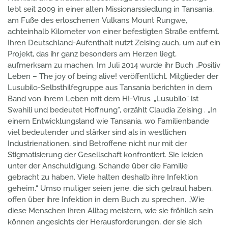
lebt seit 2009 in einer alten Missionarssiedlung in Tansania,
am Fuße des erloschenen Vulkans Mount Rungwe,
achteinhalb Kilometer von einer befestigten Straße entfernt.
Ihren Deutschland-Aufenthalt nutzt Zeising auch, um auf ein
Projekt, das ihr ganz besonders am Herzen liegt,
aufmerksam zu machen. Im Juli 2014 wurde ihr Buch „Positiv
Leben – The joy of being alive! veröffentlicht. Mitglieder der
Lusubilo-Selbsthilfegruppe aus Tansania berichten in dem
Band von ihrem Leben mit dem HI-Virus. „Lusubilo“ ist
Swahili und bedeutet Hoffnung“, erzählt Claudia Zeising . „In
einem Entwicklungsland wie Tansania, wo Familienbande
viel bedeutender und stärker sind als in westlichen
Industrienationen, sind Betroffene nicht nur mit der
Stigmatisierung der Gesellschaft konfrontiert. Sie leiden
unter der Anschuldigung, Schande über die Familie
gebracht zu haben. Viele halten deshalb ihre Infektion
geheim.“ Umso mutiger seien jene, die sich getraut haben,
offen über ihre Infektion in dem Buch zu sprechen. „Wie
diese Menschen ihren Alltag meistern, wie sie fröhlich sein
können angesichts der Herausforderungen, der sie sich