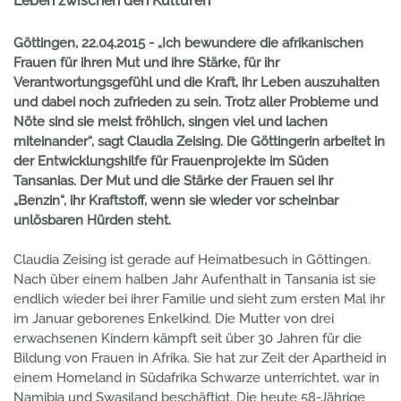
Leben zwischen den Kulturen
Göttingen, 22.04.2015 - „Ich bewundere die afrikanischen
Frauen für ihren Mut und ihre Stärke, für ihr
Verantwortungsgefühl und die Kraft, ihr Leben auszuhalten
und dabei noch zufrieden zu sein. Trotz aller Probleme und
Nöte sind sie meist fröhlich, singen viel und lachen
miteinander“, sagt Claudia Zeising. Die Göttingerin arbeitet in
der Entwicklungshilfe für Frauenprojekte im Süden
Tansanias. Der Mut und die Stärke der Frauen sei ihr
„Benzin“, ihr Kraftstoff, wenn sie wieder vor scheinbar
unlösbaren Hürden steht.
Claudia Zeising ist gerade auf Heimatbesuch in Göttingen.
Nach über einem halben Jahr Aufenthalt in Tansania ist sie
endlich wieder bei ihrer Familie und sieht zum ersten Mal ihr
im Januar geborenes Enkelkind. Die Mutter von drei
erwachsenen Kindern kämpft seit über 30 Jahren für die
Bildung von Frauen in Afrika. Sie hat zur Zeit der Apartheid in
einem Homeland in Südafrika Schwarze unterrichtet, war in
Namibia und Swasiland beschäftigt. Die heute 58-Jährige