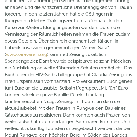
einfachen Veränderungen wollen wir die Allgemeinbildung
anheben und die wirtschaftliche Unabhängigkeit von Frauen
fördern.“ In den letzten Jahren hat die Göttingerin in
Rungwe ein kleines Trainingszentrum aufgebaut, in dem
Kurse zur Weiterbildung angeboten werden. Durch die
Vermietung der Räumlichkeiten nehmen die Frauen zudem
etwas Geld ein. Über den rein ehrenamtlich tätigen, in
Lübeck ansässigen gemeinnützigen Verein „Sara“
(
www.saraverein.org
) sammelt Zeising zusätzlich
Spendengelder. Damit wurde beispielsweise zehn Mädchen
die Ausbildung an weiterführenden Schulen ermöglicht. Das
Buch über die HIV-Selbsthilfegruppe hat Claudia Zeising aus
ihren Ersparnissen vorfinanziert. Pro verkauftem Buch gehen
fünf Euro an die Lusubilo-Selbsthilfegruppe. „Mit fünf Euro
können wir eine ganze Familie für ein Jahr lang
krankenversichern“, sagt Zeising
. Ihr Traum, an dem sie
aktuell arbeitet: Mit den Frauen in Rungwe den Bau eines
Gästehauses zu realisieren. Dann könnten auch Frauen von
weiter außerhalb zu mehrtägigen Seminaren kommen. Und
vielleicht zukünftig Touristen untergebracht werden, die den
Mount Rungwe, den höchsten Berg im Süden des Landes,