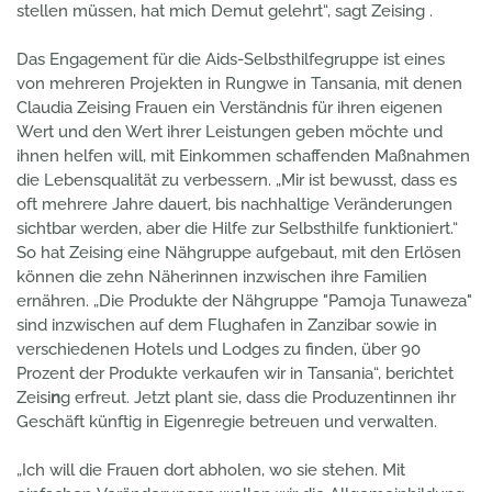
stellen müssen, hat mich Demut gelehrt“, sagt Zeising .
Das Engagement für die Aids-Selbsthilfegruppe ist eines
von mehreren Projekten in Rungwe in Tansania, mit denen
Claudia Zeising
Frauen ein Verständnis für ihren eigenen
Wert und den Wert ihrer Leistungen geben möchte und
ihnen helfen will, mit Einkommen schaffenden Maßnahmen
die Lebensqualität zu verbessern
. „Mir ist bewusst, dass es
oft mehrere Jahre dauert, bis nachhaltige Veränderungen
sichtbar werden, aber die Hilfe zur Selbsthilfe funktioniert.“
So hat Zeising eine Nähgruppe aufgebaut, mit den Erlösen
können die zehn Näherinnen inzwischen ihre Familien
ernähren. „Die
Produkte der Nähgruppe "Pamoja Tunaweza"
sind inzwischen auf dem Flughafen in Zanzibar sowie in
verschiedenen Hotels und Lodges zu finden, über 90
Prozent der Produkte verkaufen wir in Tansania“, berichtet
Zeisi
n
g erfreut
.
Jetzt plant sie, dass die Produzentinnen ihr
Geschäft künftig in Eigenregie betreuen und verwalten.
„Ich will d
ie Frauen dort abholen, wo sie stehen. Mit