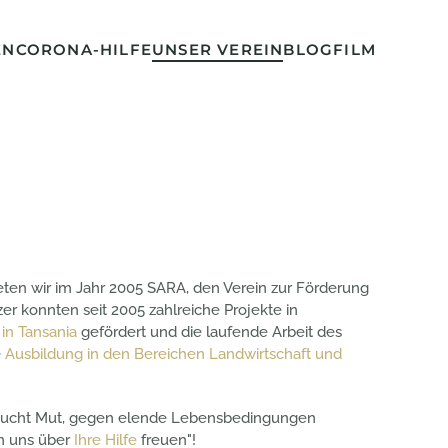
EN
CORONA-HILFE
UNSER VEREIN
BLOG
FILM
en wir im Jahr 2005 SARA, den Verein zur Förderung
er konnten seit 2005 zahlreiche Projekte in
in Tansania
gefördert und die laufende Arbeit des
e
Ausbildung in den Bereichen Landwirtschaft und
raucht Mut, gegen elende Lebensbedingungen
n uns über
Ihre Hilfe
freuen"!