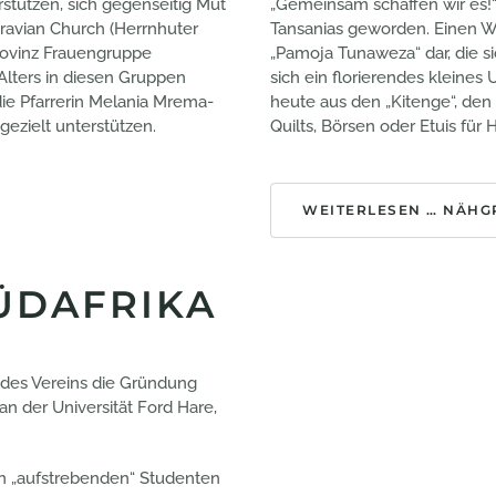
stützen, sich gegenseitig Mut
„Gemeinsam schaffen wir es!
ravian Church (Herrnhuter
Tansanias geworden. Einen We
ovinz Frauengruppe
„Pamoja Tunaweza“ dar, die s
Alters in diesen Gruppen
sich ein florierendes kleine
ie Pfarrerin Melania Mrema-
heute aus den „Kitenge“, den 
gezielt unterstützen.
Quilts, Börsen oder Etuis für 
WEITERLESEN … NÄHG
ÜDAFRIKA
n des Vereins die Gründung
 der Universität Ford Hare,
n „aufstrebenden“ Studenten