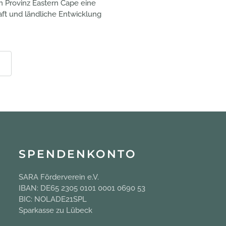
n Provinz Eastern Cape eine
aft und ländliche Entwicklung
SPENDENKONTO
SARA Förderverein e.V.
IBAN: DE65 2305 0101 0001 0690 53
BIC: NOLADE21SPL
Sparkasse zu Lübeck